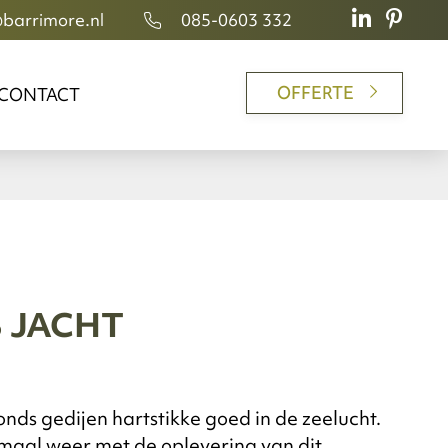
@barrimore.nl
085-0603 332
OFFERTE
CONTACT
 JACHT
nds gedijen hartstikke goed in de zeelucht.
aal weer met de oplevering van dit